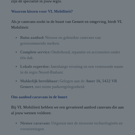
zijn dé specialist in jouw regio.
Waarom kiezen voor VL Mobiliteit?
Als je caravans zoekt in de buurt van Gemert en omgeving, biedt VL
Mobiliteit:
Ruim aanbod:
Nieuwe en gebruikte caravans van
gerenommeerde merken.
Complete service:
Onderhoud, reparatie en accessoires onder
één dak.
Lokale expertise:
Jarenlange ervaring en een vertrouwde naam
in de regio Noord-Brabant.
Makkelijk bereikbaar:
Gelegen aan de
Amer 16, 5422 VR
Gemert
, met ruime parkeergelegenheid.
Ons aanbod caravans in de buurt
Bij VL Mobiliteit hebben we een gevarieerd aanbod caravans die aan
al jouw wensen voldoen:
Nieuwe caravans:
Uitgerust met de nieuwste technologieën en
voorzieningen.