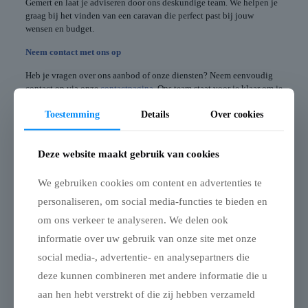
Gemert en laat je adviseren door ons deskundige team. We helpen je
graag bij het vinden van een caravan die perfect past bij jouw
wensen en budget.
Neem contact met ons op
Heb je vragen over ons aanbod of onze diensten? Neem eenvoudig
contact op via onze
contactpagina
. Ons team staat voor je klaar om je
te helpen bij het maken van de juiste keuze.
Toestemming
Details
Over cookies
Deel
0
Deze website maakt gebruik van cookies
We gebruiken cookies om content en advertenties te
Gerelateerde berichten
personaliseren, om social media-functies te bieden en
om ons verkeer te analyseren. We delen ook
informatie over uw gebruik van onze site met onze
social media-, advertentie- en analysepartners die
deze kunnen combineren met andere informatie die u
aan hen hebt verstrekt of die zij hebben verzameld