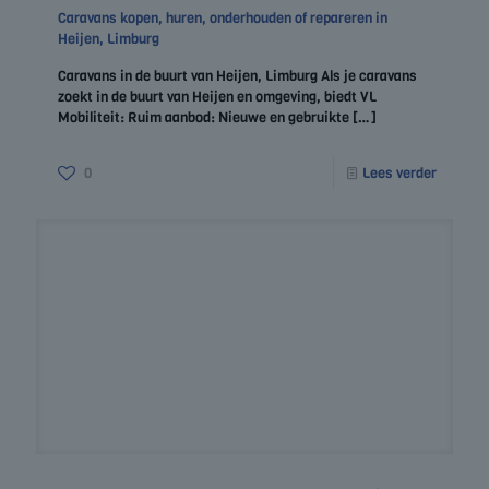
Caravans kopen, huren, onderhouden of repareren in
Heijen, Limburg
Caravans in de buurt van Heijen, Limburg Als je caravans
zoekt in de buurt van Heijen en omgeving, biedt VL
Mobiliteit: Ruim aanbod: Nieuwe en gebruikte
[…]
0
Lees verder