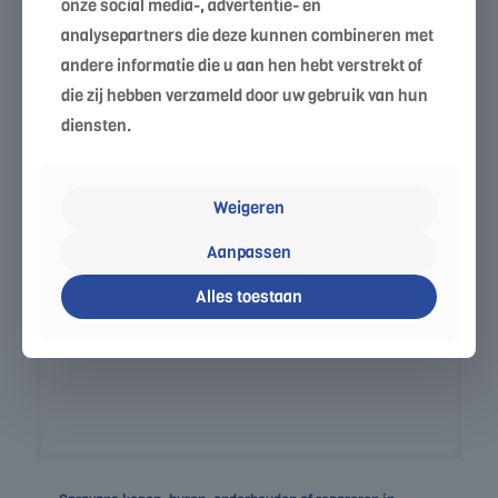
onze social media-, advertentie- en
Caravans kopen, huren, onderhouden of repareren in
analysepartners die deze kunnen combineren met
Baarlo, Limburg
andere informatie die u aan hen hebt verstrekt of
Caravans in de buurt van Baarlo, Limburg Als je caravans
zoekt in de buurt van Baarlo en omgeving, biedt VL
die zij hebben verzameld door uw gebruik van hun
Mobiliteit: Ruim aanbod: Nieuwe en gebruikte
[…]
diensten.
0
Lees verder
Weigeren
Aanpassen
Alles toestaan