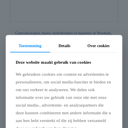
Caravans kopen, huren, onderhouden of repareren in Neerkant,
Limburg
Toestemming
Details
Over cookies
Caravans in de buurt van Neerkant, Limburg Als je caravans
zoekt in de buurt van Neerkant en omgeving, biedt VL
Mobiliteit: Ruim aanbod: Nieuwe en gebruikte
[…]
Deze website maakt gebruik van cookies
0
Lees verder
We gebruiken cookies om content en advertenties te
personaliseren, om social media-functies te bieden en
om ons verkeer te analyseren. We delen ook
informatie over uw gebruik van onze site met onze
social media-, advertentie- en analysepartners die
deze kunnen combineren met andere informatie die u
aan hen hebt verstrekt of die zij hebben verzameld