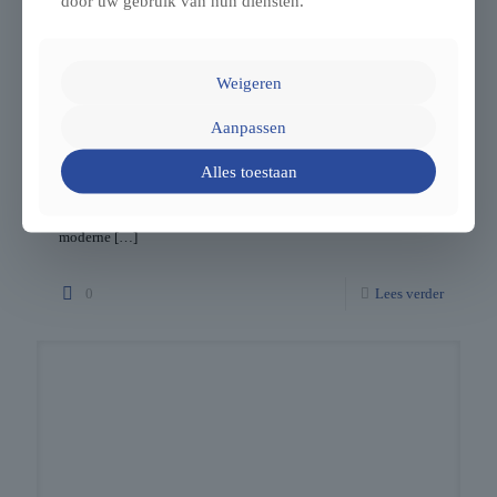
door uw gebruik van hun diensten.
Weigeren
Caravans kopen, huren, onderhouden of repareren in
Aanpassen
Eindhoven, Noord-Brabant
Alles toestaan
Caravans in Eindhoven, Noord-Brabant: Verkoop en verhuur
Welkom in Eindhoven, waar VL Mobiliteit u helpt met alle
diensten rondom caravans. Onze werkplaats is uitgerust met
moderne
[…]
0
Lees verder