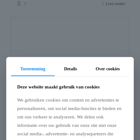
0
Lees verder
Toestemming
Details
Over cookies
Deze website maakt gebruik van cookies
Caravans kopen, huren, onderhouden of repareren in Overloon,
We gebruiken cookies om content en advertenties te
Limburg
personaliseren, om social media-functies te bieden en
Caravans in de buurt van Overloon, Limburg Als je caravans
om ons verkeer te analyseren. We delen ook
zoekt in de buurt van Overloon en omgeving, biedt VL
Mobiliteit: Ruim aanbod: Nieuwe en gebruikte
[…]
informatie over uw gebruik van onze site met onze
social media-, advertentie- en analysepartners die