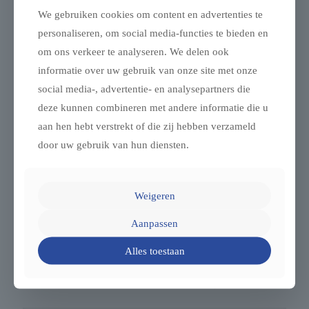
We gebruiken cookies om content en advertenties te
personaliseren, om social media-functies te bieden en
om ons verkeer te analyseren. We delen ook
informatie over uw gebruik van onze site met onze
social media-, advertentie- en analysepartners die
deze kunnen combineren met andere informatie die u
aan hen hebt verstrekt of die zij hebben verzameld
door uw gebruik van hun diensten.
Caravans kopen, huren, onderhouden of repareren in Beugen,
Limburg
Weigeren
Caravans in de buurt van Beugen, Limburg Als je caravans
Aanpassen
zoekt in de buurt van Beugen en omgeving, biedt VL
Mobiliteit: Ruim aanbod: Nieuwe en gebruikte
[…]
Alles toestaan
0
Lees verder